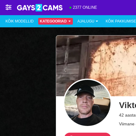
2377 ONLINE
KÕIK MODELLID
KATEGOORIAD
AJALUGU
KÕIK PAKKUMIS
Vik
42 aasta
Viimane 