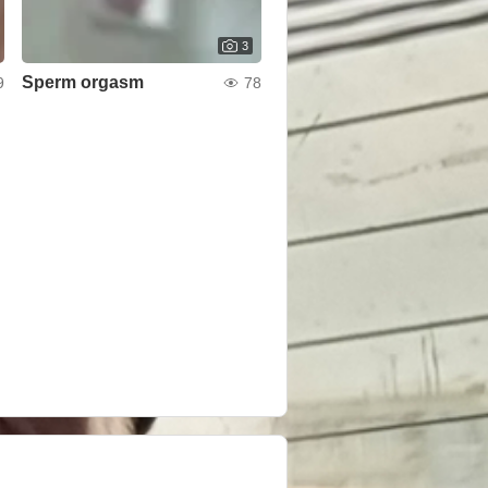
3
Sperm orgasm
9
78