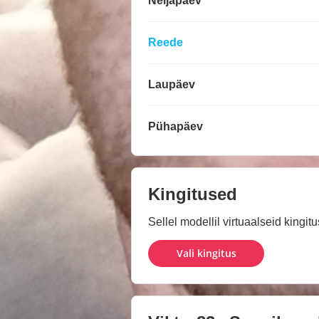
Neljapäev
Reede
Laupäev
Pühapäev
Kingitused
Sellel modellil virtuaalseid kingit
Vali kingitus