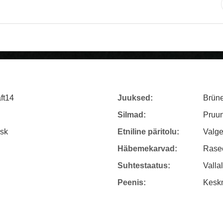
ft14
Juuksed:
Brüne
Silmad:
Pruun
rsk
Etniline päritolu:
Valg
Häbemekarvad:
Rasee
Suhtestaatus:
Valla
Peenis:
Kesk