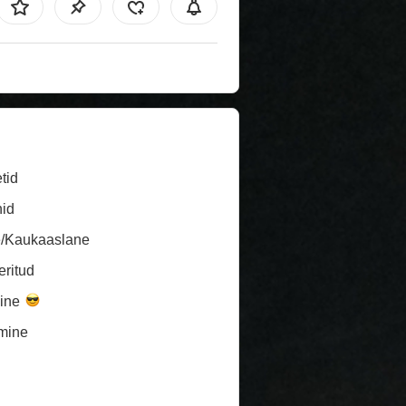
tid
id
e/Kaukaaslane
ritud
line
mine