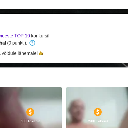
meeste TOP 10
konkursil.
hal
(0 punkti).
a
võidule
lähemale!
500 Tokenit
2500 Tokenit