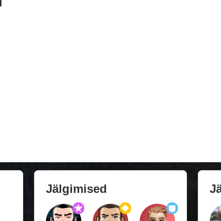
d
Jälgimised
Jä