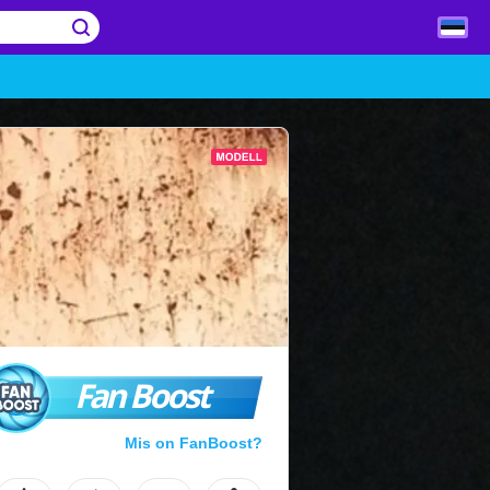
Fan Boost
Mis on FanBoost?