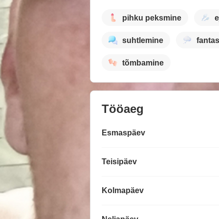
pihku peksmine
e
suhtlemine
fanta
tõmbamine
Tööaeg
Esmaspäev
Teisipäev
Kolmapäev