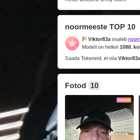
noormeeste TOP 10
Viktor83a
osaleb
noor
Modell on hetkel
1088. ko
Saada Tokeneid, et viia
Viktor83
Fotod
10
TASUTA