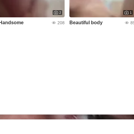
2
1
Handsome
Beautiful body
208
8