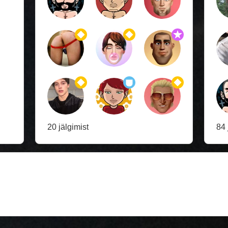
20 jälgimist
84 