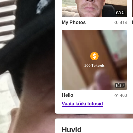
1
My Photos
414
500 Tokenit
3
Hello
403
Vaata kõiki fotosid
Huvid