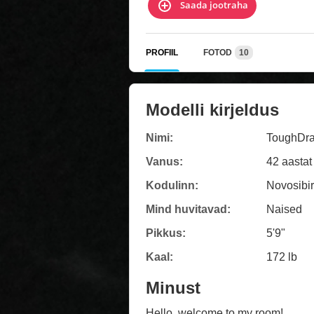
Saada jootraha
PROFIIL
FOTOD
10
Modelli kirjeldus
Nimi:
ToughDra
Vanus:
42 aastat
Kodulinn:
Novosibi
Mind huvitavad:
Naised
Pikkus:
5'9"
Kaal:
172 lb
Minust
Hello, welcome to my room!