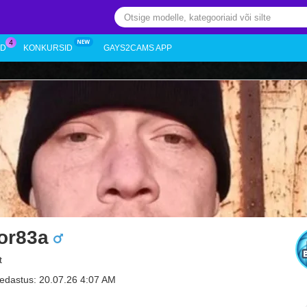
ED
KONKURSID
GAYS2CAMS APP
tor83a
t
edastus: 20.07.26 4:07 AM